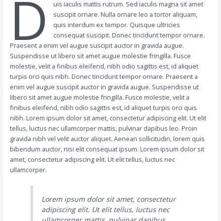
D
uis iaculis mattis rutrum. Sed iaculis magna sit amet
suscipit ornare. Nulla ornare leo a tortor aliquam,
quis interdum ex tempor. Quisque ultricies
consequat suscipit. Donec tincidunt tempor ornare.
Praesent a enim vel augue suscipit auctor in gravida augue.
Suspendisse ut libero sit amet augue molestie fringilla. Fusce
molestie, velit a finibus eleifend, nibh odio sagittis est, id aliquet
turpis orci quis nibh. Donec tincidunt tempor ornare. Praesent a
enim vel augue suscipit auctor in gravida augue. Suspendisse ut
libero sit amet augue molestie fringilla. Fusce molestie, velit a
finibus eleifend, nibh odio sagittis est, id aliquet turpis orci quis
nibh. Lorem ipsum dolor sit amet, consectetur adipiscing elit. Ut elit
tellus, luctus nec ullamcorper mattis, pulvinar dapibus leo. Proin
gravida nibh vel velit auctor aliquet. Aenean sollicitudin, lorem quis
bibendum auctor, nisi elit consequat ipsum. Lorem ipsum dolor sit
amet, consectetur adipiscing elit. Ut elit tellus, luctus nec
ullamcorper.
Lorem ipsum dolor sit amet, consectetur
adipiscing elit. Ut elit tellus, luctus nec
ullamcorper mattis, pulvinar dapibus