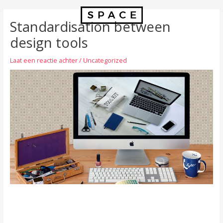
Spring
Post
naar
navigation
Standardisation between
de
content
design tools
Laat een reactie achter
/
Uncategorized